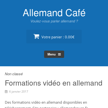
Skip
Allemand Café
to
content
Voulez-vous parler allemand ?
Votre panier :
0.00€
Menu
Non classé
Formations vidéo en allemand
6 janvier 2017
Des formations vidéo en allemand disponibles en
téléchargement. Site partenaire : allemandcours.fr