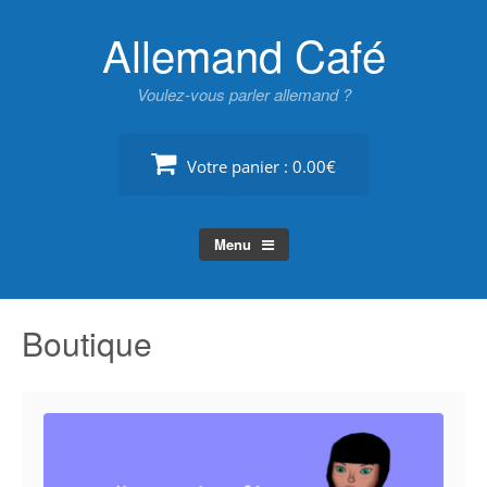
Skip
Allemand Café
to
content
Voulez-vous parler allemand ?
Votre panier :
0.00€
Menu
Boutique