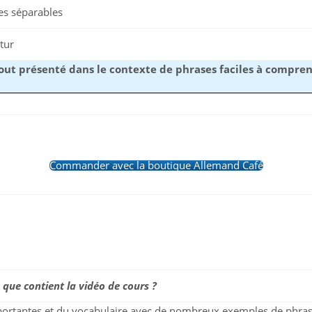
es séparables
tur
out présenté dans le contexte de phrases faciles à compre
Commander avec la boutique Allemand Café
que contient la vidéo de cours ?
portantes et du vocabulaire avec de nombreux exemples de phras