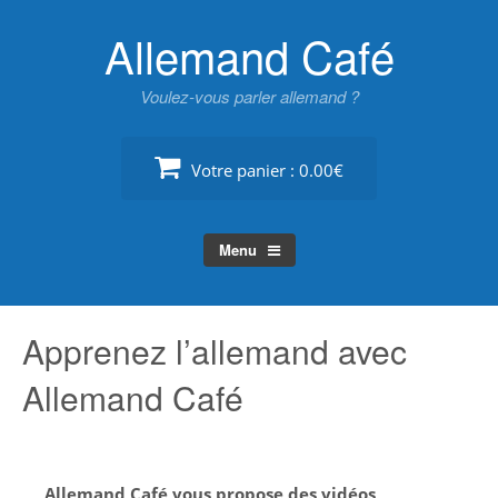
Skip
Allemand Café
to
content
Voulez-vous parler allemand ?
Votre panier :
0.00€
Menu
Apprenez l’allemand avec
Allemand Café
Allemand Café vous propose des vidéos