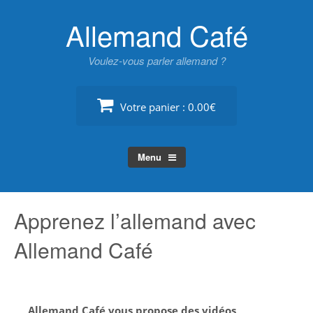
Skip
Allemand Café
to
content
Voulez-vous parler allemand ?
Votre panier :
0.00€
Menu
Apprenez l’allemand avec
Allemand Café
Allemand Café vous propose des vidéos