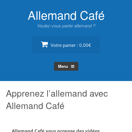
Skip
Allemand Café
to
content
Voulez-vous parler allemand ?
Votre panier :
0.00€
Menu
Apprenez l’allemand avec
Allemand Café
Allemand Café vous propose des vidéos