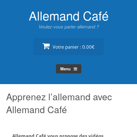
Skip
Allemand Café
to
content
Voulez-vous parler allemand ?
Votre panier :
0.00€
Menu
Apprenez l’allemand avec
Allemand Café
Allemand Café vous propose des vidéos